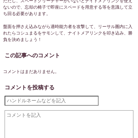
ただし、スペードクリーチャーがいないとナイトメアリンクを使え
ないので、忘却の椅子で即座にスペードを用意する等を意識して立
パズルアンドドラゴンズR
L
深黒の冥界神ハーデス
ち回る必要があります。
パズルアンドドラゴンズR
L
宿意の堕龍契士レーヴェン
スタンダード
盤面を押さえ込みながら適時能力者を攻撃して、リーサル圏内に入
R
アルテミスの矢
れたらコシュまるをサモンして、ナイトメアリンクを叩き込み、勝
スタンダード
C
黄金の林檎
負を決めましょう！
スタンダード
C
黄金の林檎
スタンダード
C
無常の果実
この記事へのコメント
デッキ分析
コメントはまだありません。
コメントを投稿する
カードの種類