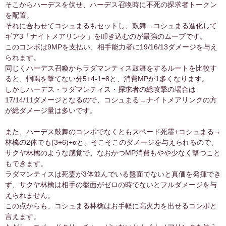
そこからハーデスを伏せ、ハーデス召喚時に不死の探求者トークン
カードセット
レア度
カード名
を配置。
それに合わせてコシュまるもセットし、鼓舞→コシュまる進化して
パズルアンドドラゴンズ
R
コシュまる
ギア3「ナイトメアリンク」を叩き込むのが最強のムーブです。
パズルアンドドラゴンズR
SR
忘却の死神グリザル
このコンボは9MPを支払い、相手能力者に19/16/13ダメージを与え
パズルアンドドラゴンズR
られます。
SR
忘却の死神グリザル
同じくハーデス召喚からラダマンティス鼓舞をするルートを比較す
パズルアンドドラゴンズR
SR
カオスドラゴンナイトヴォイ
ると、恫喝を撃てない分5+4-1=8と、消費MPが1多くなります。
パズルアンドドラゴンズR
SR
カオスドラゴンナイトヴォイ
しかしハーデス・ラダマンティス・探求者の総攻撃の場合は
17/14/11ダメージとなるので、コシュまる→ナイトメアリンクの方
スタンダード
R
テラーシーホース
が総ダメージ量は多いです。
スタンダード
R
テラーシーホース
また、ハーデス鼓舞のコンボでなくともスペード死霊+コシュまる→
パズルアンドドラゴンズR
L
狂女神エリス
林檎の2体でも(3+6)+αと、そこそこのダメージを与えられるので、
パズルアンドドラゴンズR
L
狂女神エリス
サクヤ林檎のような感覚で、なおかつMP消費もやや少なく撃つこと
パズルアンドドラゴンズR
もできます。
L
龍刀蛇骨姫
ラダマンティスは死霊が3体並んでいる盤面でないと真価を発揮でき
神々の招集者
L
死を運ぶ者レギンレイヴ
ず、サクヤ林檎は相手の盤面がゼロの時でないとフルダメージを与
神々の招集者
L
死を運ぶ者レギンレイヴ
えられません。
この点からも、コシュまる林檎はお手軽に高火力を出せるコンボと
スタンダード
R
アビスシャーク
言えます。
パズルアンドドラゴンズR
L
深黒の冥界神ハーデス