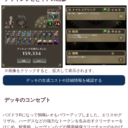
※画像をクリックすると、拡大して表示されます。
デッキの生成コストや詳細情報を確認する
デッキのレアリティ
デッキのコンセプト
パズドラRになって恫喝レオもパワーアップしました。エリスやグ
L
8
リザル、ハーデスなどの強力なトークンを生み出すクリーチャーを
はじめ、蛇骨姫、レーヴェンなどの盤面確保クリーチャーのおかげ
SR
4