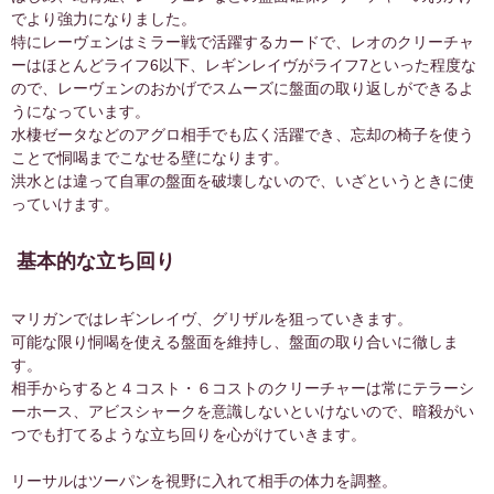
でより強力になりました。
R
5
特にレーヴェンはミラー戦で活躍するカードで、レオのクリーチャ
ーはほとんどライフ6以下、レギンレイヴがライフ7といった程度な
C
3
ので、レーヴェンのおかげでスムーズに盤面の取り返しができるよ
うになっています。
水棲ゼータなどのアグロ相手でも広く活躍でき、忘却の椅子を使う
デッキを1から作成するのに必要なピース数
ことで恫喝までこなせる壁になります。
※現在、すべてのカードをピース1個で生成可能です。
洪水とは違って自軍の盤面を破壊しないので、いざというときに使
っていけます。
スペード
9
基本的な立ち回り
ハート
5
ダイヤ
2
マリガンではレギンレイヴ、グリザルを狙っていきます。
可能な限り恫喝を使える盤面を維持し、盤面の取り合いに徹しま
クラブ
4
す。
相手からすると４コスト・６コストのクリーチャーは常にテラーシ
トータル
20
ーホース、アビスシャークを意識しないといけないので、暗殺がい
つでも打てるような立ち回りを心がけていきます。
カードごとの生成コスト
リーサルはツーパンを視野に入れて相手の体力を調整。