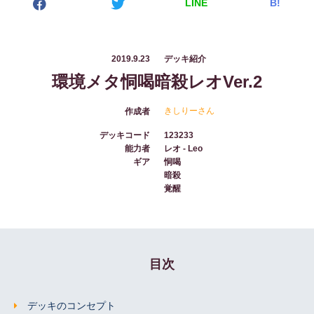
LINE
B!
2019.9.23
デッキ紹介
環境メタ恫喝暗殺レオVer.2
きしりーさん
作成者
デッキコード
123233
能力者
レオ - Leo
ギア
恫喝
暗殺
覚醒
目次
デッキのコンセプト