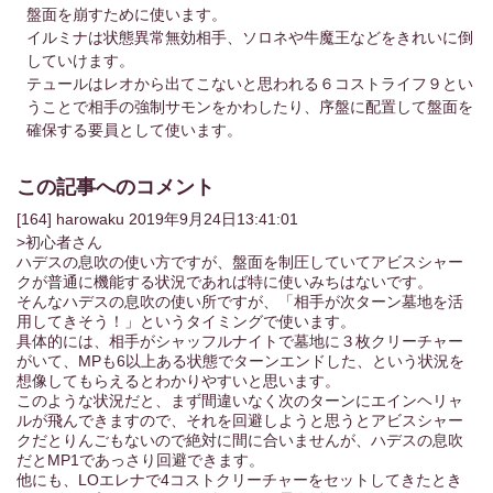
盤面を崩すために使います。
神々の招集者
SR
半壊の機神テュール
ダイ
イルミナは状態異常無効相手、ソロネや牛魔王などをきれいに倒
神々の招集者
SR
半壊の機神テュール
ダイ
していけます。
神々の招集者
テュールはレオから出てこないと思われる６コストライフ９とい
L
死を運ぶ者レギンレイヴ
スペ
うことで相手の強制サモンをかわしたり、序盤に配置して盤面を
神々の招集者
L
死を運ぶ者レギンレイヴ
スペ
確保する要員として使います。
パズルアンドドラゴンズ
L
魔導書の幻魔イルミナ
ダイ
スタンダード
R
アビスシャーク
スペ
この記事へのコメント
スタンダード
R
アビスシャーク
スペ
[164]
harowaku
2019年9月24日13:41:01
>初心者さん
エクストラパック
SR
ハデスの息吹
スペ
ハデスの息吹の使い方ですが、盤面を制圧していてアビスシャー
凰牙の聖戦
クが普通に機能する状況であれば特に使いみちはないです。
R
畳返し
ダイ
そんなハデスの息吹の使い所ですが、「相手が次ターン墓地を活
凰牙の聖戦
R
畳返し
ダイ
用してきそう！」というタイミングで使います。
具体的には、相手がシャッフルナイトで墓地に３枚クリーチャー
スタンダード
C
ボレアースの突風
ダイ
がいて、MPも6以上ある状態でターンエンドした、という状況を
想像してもらえるとわかりやすいと思います。
このような状況だと、まず間違いなく次のターンにエインヘリャ
デッキ分析
ルが飛んできますので、それを回避しようと思うとアビスシャー
クだとりんごもないので絶対に間に合いませんが、ハデスの息吹
だとMP1であっさり回避できます。
カードの種類
他にも、LOエレナで4コストクリーチャーをセットしてきたとき