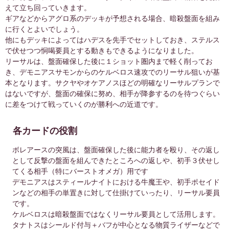
クラブ
1
えて立ち回っていきます。
ギアなどからアグロ系のデッキが予想される場合、暗殺盤面を組み
トータル
20
に行くとよいでしょう。
他にもデッキによってはハデスを先手でセットしておき、ステルス
で伏せつつ恫喝要員とする動きもできるようになりました。
カードごとの生成コスト
リーサルは、盤面確保した後に１ショット圏内まで軽く削ってお
き、デモニアスサモンからのケルベロス速攻でのリーサル狙いが基
本となります。サクヤやオケアノスほどの明確なリーサルプランで
カードセット
レア度
カード名
ピー
はないですが、盤面の確保に努め、相手が降参するのを待つぐらい
エクストラパック
C
ダークギア
スペ
に差をつけて戦っていくのが勝利への近道です。
エクストラパック
C
ダークギア
スペ
スタンダード
各カードの役割
R
テラーシーホース
スペ
スタンダード
R
テラーシーホース
スペ
ボレアースの突風は、盤面確保した後に能力者を殴り、その返し
スタンダード
として反撃の盤面を組んできたところへの返しや、初手３伏せし
SR
地獄の番犬ケルベロス
クラ
てくる相手（特にバーストオメガ）用です
エクストラパック
SR
冥翼機デモニアス
スペ
デモニアスはスティールナイトにおける牛魔王や、初手ポセイド
エクストラパック
SR
冥翼機デモニアス
スペ
ンなどの相手の単置きに対して仕掛けていったり、リーサル要員
です。
神々の招集者
SR
冥王ハデス
スペ
ケルベロスは暗殺盤面ではなくリーサル要員として活用します。
スタンダード
R
タナトス
ハー
タナトスはシールド付与＋バフが中心となる物質ライザーなどで