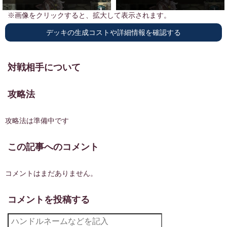
※画像をクリックすると、拡大して表示されます。
デッキの生成コストや詳細情報を確認する
デッキのレアリティ
対戦相手について
攻略法
L
0
SR
0
攻略法は準備中です
R
0
この記事へのコメント
C
0
コメントはまだありません。
デッキを1から作成するのに必要なピース数
※現在、すべてのカードをピース1個で生成可能です。
コメントを投稿する
スペード
0