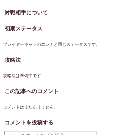
デッキのレアリティ
対戦相手について
初期ステータス
L
0
SR
0
プレイヤーキャラのエレナと同じステータスです。
R
0
攻略法
C
0
攻略法は準備中です
デッキを1から作成するのに必要なピース数
※現在、すべてのカードをピース1個で生成可能です。
この記事へのコメント
スペード
0
コメントはまだありません。
ハート
0
コメントを投稿する
ダイヤ
0